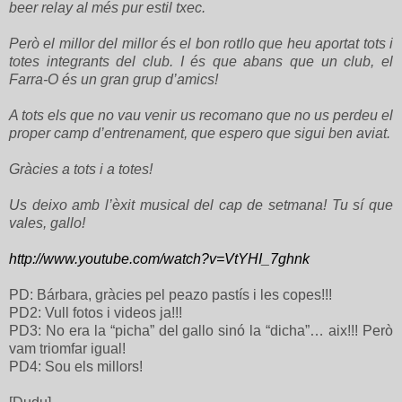
beer relay al més pur estil txec.
Però el millor del millor és el bon rotllo que heu aportat tots i
totes integrants del club. I és que abans que un club, el
Farra-O és un gran grup d’amics!
A tots els que no vau venir us recomano que no us perdeu el
proper camp d’entrenament, que espero que sigui ben aviat.
Gràcies a tots i a totes!
Us deixo amb l’èxit musical del cap de setmana! Tu sí que
vales, gallo!
http://www.youtube.com/watch
?
v=VtYHI_7ghnk
PD: Bárbara, gràcies pel peazo pastís i les copes!!!
PD2: Vull fotos i videos ja!!!
PD3: No era la “picha” del gallo sinó la “dicha”… aix!!! Però
vam triomfar igual!
PD4: Sou els millors!