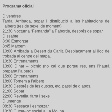
Programa oficial
Divendres
Tarda: Arribada, sopar i distribució a les habitacions de
l’alberg (res de sexe, de moment).
21:30 Nocturna “Fernanda” a
Paborde
, després de sopar.
Dissabte
8:00 Esmorzar
8:45 Marxem
10:00 Arribada a
Desert du Carlit
. Desplaçament al lloc de
trobada al centre del mapa.
10:30 Entrenaments
13:00 Dinar – picnic (no cal que porteu res, ens l’haurà
preparat l’alberg)
15:00 Entrenaments
18:00 Tornem a l’alberg
19:30 Després de les dutxes, etc, passi de diapos.
21:00 Sopar
22:00 Revetlla, farra i sexe
Diumenge
08:30 Ressaca i esmorzar
10:30 Cursa-joc social a
La Molina