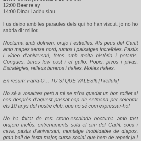
12:00 Beer relay
14:00 Dinar i adèu siau
I us deixo amb les paraules dels qui ho han viscut, jo no ho
sabria dir millor.
Nocturna amb dolmen, orujo i estrelles. Als peus del Carlit
amb mapes sense nord, rumbs i paisatges increïbles.
Pastís
i vídeo d’aniversari, fotos amb molta història i petards.
Congues, birres low cost i el gallo. Popis, pivos i pivas.
Estratègies, relleus birreros i rialles. Moltes rialles.
En resum: Farra-O… TU SÍ QUE VALES!!!
[Txelluki]
No sé a vosaltres però a mi se m’ha quedat un bon rotllet al
cos després d’aquest passat cap de setmana per celebrar
els 10 anys del nostre club, que no sé com expressar-ho!
No ha faltat de res: crono-escalada nocturna amb tast
orujeru inclòs, entrenaments sota el cim del Carlit, coca i
cava, pastís d’aniversari, muntatge inoblidable de diapos,
gran ball de festa major, cursa social que hem de repetir ja i