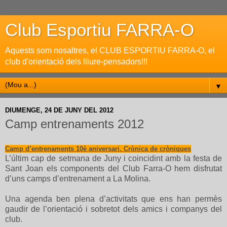
Club Esportiu FARRA-O
Aquests som nosaltres, el CLUB ESPORTIU FARRA-O, el
club d'orientació dels lliure-pensadors!!!
▼
DIUMENGE, 24 DE JUNY DEL 2012
Camp entrenaments 2012
Camp d’entrenaments 10è aniversari. Crònica de cròniques
L’últim cap de setmana de Juny i coincidint amb la festa de
Sant Joan els components del Club Farra-O hem disfrutat
d’uns camps d’entrenament a La Molina.
Una agenda ben plena d’activitats que ens han permès
gaudir de l’orientació i sobretot dels amics i companys del
club.