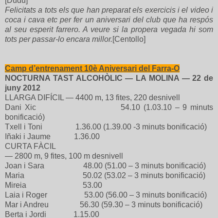
[Dudu]
Felicitats a tots els que han preparat els exercicis i el video i
coca i cava etc per fer un aniversari del club que ha respós
al seu esperit farrero. A veure si la propera vegada hi som
tots per passar-lo encara millor.
[Centollo]
Camp d’entrenament 10è Aniversari del Farra-O
NOCTURNA TAST ALCOHÒLIC — LA MOLINA — 22 de
juny 2012
LLARGA DIFÍCIL — 4400 m, 13 fites, 220 desnivell
Dani Xic 54.10 (1.03.10 – 9 minuts
bonificació)
Txell i Toni 1.36.00 (1.39.00 -3 minuts bonificació)
Iñaki i Jaume 1.36.00
CURTA FÀCIL
— 2800 m, 9 fites, 100 m desnivell
Joan i Sara 48.00 (51.00 – 3 minuts bonificació)
Maria 50.02 (53.02 – 3 minuts bonificació)
Mireia 53.00
Laia i Roger 53.00 (56.00 – 3 minuts bonificació)
Mar i Andreu 56.30 (59.30 – 3 minuts bonificació)
Berta i Jordi 1.15.00