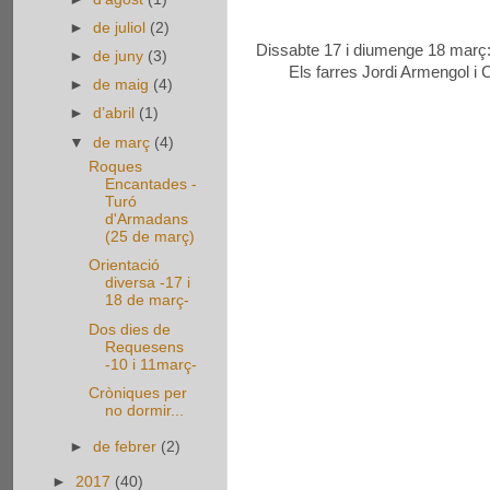
►
de juliol
(2)
Dissabte 17 i diumenge 18 març: T
►
de juny
(3)
Els farres Jordi Armengol i 
►
de maig
(4)
►
d’abril
(1)
▼
de març
(4)
Roques
Encantades -
Turó
d'Armadans
(25 de març)
Orientació
diversa -17 i
18 de març-
Dos dies de
Requesens
-10 i 11març-
Cròniques per
no dormir...
►
de febrer
(2)
►
2017
(40)