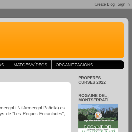
OS
IMATGES/VÍDEOS
ORGANITZACIONS
PROPERES
CURSES 2022
ROGAINE DEL
MONTSERRATÍ
mengol i Nil Armengol Pañella)
es
renys de "Les Roques Encantades",