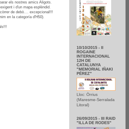
parar els nostres amics Aligots.
y exigent i d'un mapa esplèndid.
còrrer de debò.... excepcional!!!
nim en la categoría d'H50).
als!!!
10/10/2015 - II
ROGAINE
INTERNACIONAL
12H DE
CATALUNYA
"MEMORIAL IÑAKI
PÉREZ"
Lloc: Òrrius
(Maresme-Serralada
Litoral)
26/09/2015 - III RAID
"ILLA DE RODES"