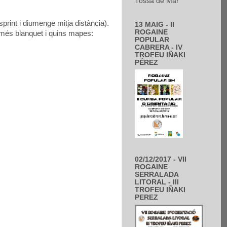
Tossa de Mar
print i diumenge mitja distància).
13 MAIG - II
ROGAINE
y més blanquet i quins mapes:
POPULAR
CABRERA - IV
TROFEU IÑAKI
PÉREZ
02/12/2017 - VII
ROGAINE
SERRALADA
LITORAL - III
TROFEU IÑAKI
PEREZ