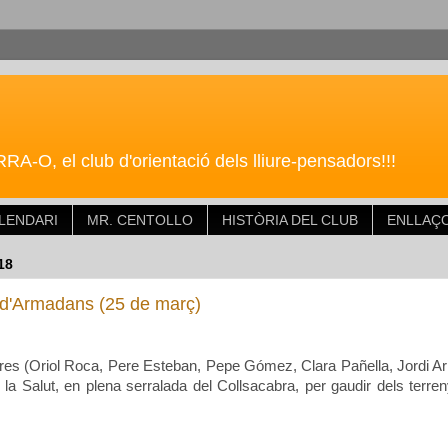
O, el club d'orientació dels lliure-pensadors!!!
LENDARI
MR. CENTOLLO
HISTÒRIA DEL CLUB
ENLLAÇ
18
d'Armadans (25 de març)
res (
Oriol Roca, Pere Esteban, Pepe Gómez, Clara Pañella, Jordi Ar
e la Salut, en plena serralada del Collsacabra, per gaudir dels ter