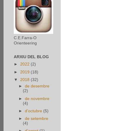
C.E.Farra-O
Orienteering
ARXIU DEL BLOG
►
2022
(2)
►
2019
(18)
▼
2018
(32)
►
de desembre
(2)
►
de novembre
(4)
►
d’octubre
(5)
►
de setembre
(4)
►
d’agost
(1)