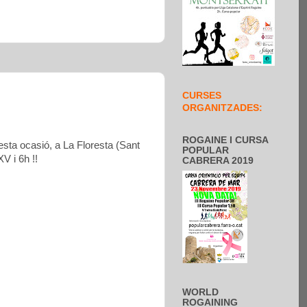
CURSES
ORGANITZADES:
ROGAINE I CURSA
esta ocasió, a La Floresta (Sant
POPULAR
V i 6h !!
CABRERA 2019
WORLD
ROGAINING