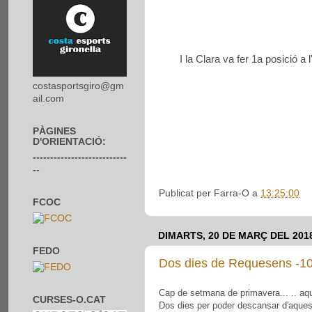
I la Clara va fer 1a posició 
costasportsgiro@gm
ail.com
PÀGINES
D'ORIENTACIÓ:
---------------------------
--
Publicat per
Farra-O
a
13:25:00
FCOC
DIMARTS, 20 DE MARÇ DEL 201
FEDO
Dos dies de Requesens -10
Cap de setmana de primavera... .. aque
CURSES-O.CAT
Dos dies per poder descansar d'aques