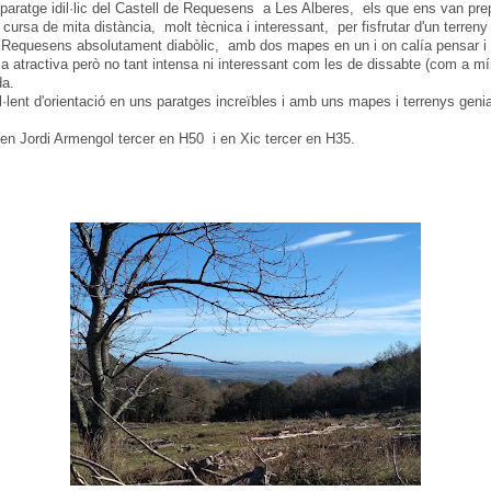
l paratge idil·lic del Castell de Requesens a Les Alberes, els que ens van pre
cursa de mita distància, molt tècnica i interessant, per fisfrutar d'un terren
 de Requesens absolutament diabòlic, amb dos mapes en un i on calía pensar i 
a atractiva però no tant intensa ni interessant com les de dissabte (com a mí
da.
lent d'orientació en uns paratges increïbles i amb uns mapes i terrenys geni
n Jordi Armengol tercer en H50 i en Xic tercer en H35.