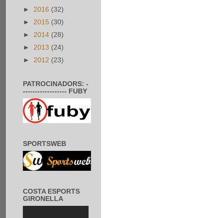
►
2016
(32)
►
2015
(30)
►
2014
(28)
►
2013
(24)
►
2012
(23)
PATROCINADORS: -
------------------ FUBY
SPORTSWEB
COSTA ESPORTS
GIRONELLA