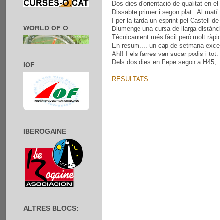
Dos dies d'orientació de qualitat en e
Dissabte primer i segon plat. Al matí 
I per la tarda un esprint pel Castell
WORLD OF O
Diumenge una cursa de llarga distànci
Tècnicament més fàcil però molt ràpi
En resum.... un cap de setmana excel·
Ah!! I els farres van sucar podis i tot:
Dels dos dies en Pepe segon a H45, e
IOF
RESULTATS
IBEROGAINE
ALTRES BLOCS: