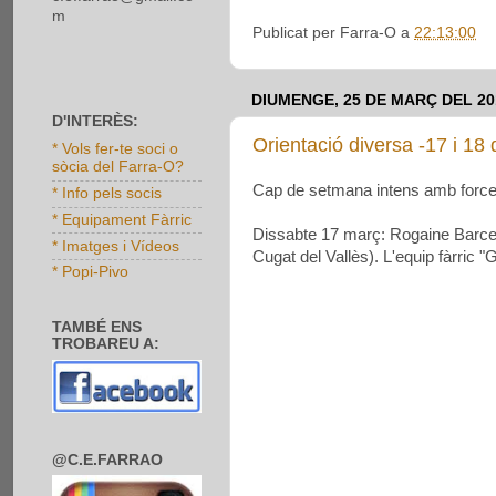
m
Publicat per
Farra-O
a
22:13:00
DIUMENGE, 25 DE MARÇ DEL 20
D'INTERÈS:
Orientació diversa -17 i 18
* Vols fer-te soci o
sòcia del Farra-O?
Cap de setmana intens amb forces
* Info pels socis
* Equipament Fàrric
Dissabte
17 març: Rogaine Barcelo
* Imatges i Vídeos
Cugat del Vallès). L'equip fàrric 
* Popi-Pivo
TAMBÉ ENS
TROBAREU A:
@C.E.FARRAO