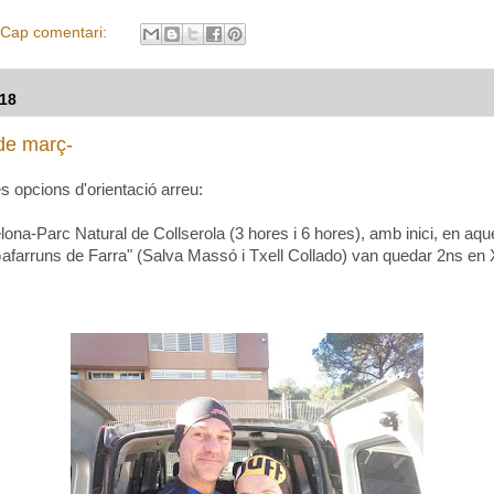
Cap comentari:
18
 de març-
 opcions d'orientació arreu:
na-Parc Natural de Collserola (3 hores i 6 hores), amb inici, en aqu
"Gafarruns de Farra" (Salva Massó i Txell Collado) van quedar 2ns en X