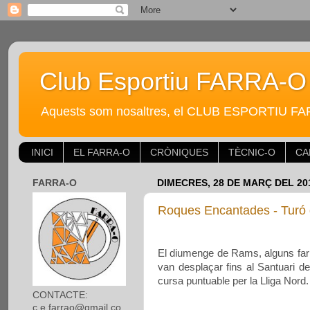
Club Esportiu FARRA-O
Aquests som nosaltres, el CLUB ESPORTIU FARRA-
INICI
EL FARRA-O
CRÒNIQUES
TÈCNIC-O
CA
FARRA-O
DIMECRES, 28 DE MARÇ DEL 20
Roques Encantades - Turó 
El diumenge de Rams, alguns far
van desplaçar fins al Santuari d
cursa puntuable per la Lliga Nord.
CONTACTE:
c.e.farrao@gmail.co