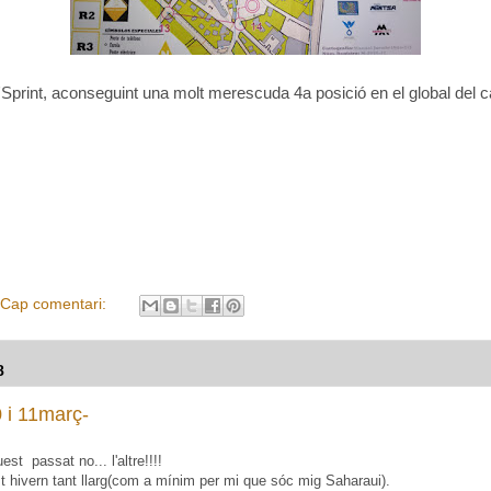
a l'Sprint, aconseguint una molt merescuda 4a posició en el global de
Cap comentari:
8
 i 11març-
st passat no... l'altre!!!!
t hivern tant llarg(com a mínim per mi que sóc mig Saharaui).