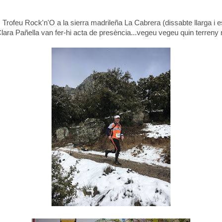
rofeu Rock'n'O a la sierra madrileña La Cabrera (dissabte llarga i es
Clara Pañella van fer-hi acta de presència...vegeu vegeu quin terren