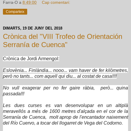
Farra-O
a
8:49:00
Cap comentari:
Comparteix
DIMARTS, 19 DE JUNY DEL 2018
Crònica del "VIII Trofeo de Orientación
Serranía de Cuenca"
Crònica de Jordi Armengol:
Eslovènia... Finlàndia... nooo... vam haver de fer kilòmetres,
però no tants... com aquell qui diu... al costat de casa!!!!
No vull exagerar per no fer gaire ràbia, però... quina
passada!!!
Les dues curses es van desenvolupar en un altiplà
meravellós a més de 1600 metres d'alçada en el cor de la
Serranía de Cuenca, molt aprop de l'encantador naixement
del Río Cuervo, a tocar del llogarret de Vega del Codorno.