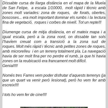
Dissabte cursa de llarga distància en el mapa de la Muela
de San Felipe, a escala 1/10000, molt ràpid i tècnic amb
zones molt variades: zona de roques, de forats, obertes,
boscoses... era molt important dominar els rumbs i la lectura
fina de vegetació, roques i corbes de nivell. Tot un repte!!!
Diumenge cursa de mitja distància, en el mateix mapa i a
igual escala, però a la zona nord, on dissabte tan sols
l'havíem creuat com a transició a la zona sud de
roques.
Molt més ràpid i tècnic amb petites zones de roques,
amb microrelleu i en un terreny totalment pla. La navegació
havia de ser molt fina per no perdre el rumb, ja que hi havia
zones on la reubicació era francament molt difícil.
Genial!!!!
Només tres Farres vem poder disfrutar d'aquests terrenys (ja
que un quart va venir però lesionat), però ho vem fer amb
escreix!!!!
I tots ho vem fer de cine!!!!