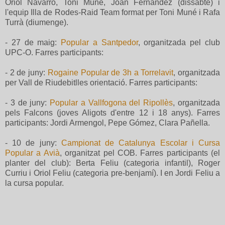
Oriol Navarro, Toni Muné, Joan Fernandez (dissabte) i
l'equip Illa de Rodes-Raid Team format per Toni Muné i Rafa
Turrà (diumenge).
- 27 de maig:
Popular a Santpedor
, organitzada pel club
UPC-O. Farres participants:
- 2 de juny:
Rogaine Popular de 3h a Torrelavit
, organitzada
per Vall de Riudebitlles orientació. Farres participants:
- 3 de juny:
Popular a Vallfogona del Ripollès
, organitzada
pels Falcons (joves Aligots d'entre 12 i 18 anys). Farres
participants: Jordi Armengol, Pepe Gómez, Clara Pañella.
- 10 de juny:
Campionat de Catalunya Escolar i Cursa
Popular a Avià
, organitzat pel COB. Farres participants (el
planter del club): Berta Feliu (categoria infantil), Roger
Curriu i Oriol Feliu (categoria pre-benjamí). I en Jordi Feliu a
la cursa popular.