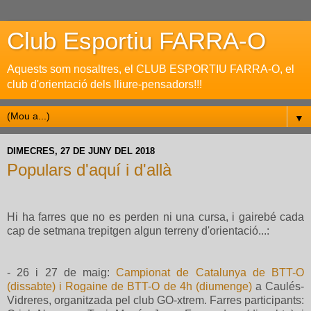
Club Esportiu FARRA-O
Aquests som nosaltres, el CLUB ESPORTIU FARRA-O, el
club d'orientació dels lliure-pensadors!!!
▼
DIMECRES, 27 DE JUNY DEL 2018
Populars d'aquí i d'allà
Hi ha farres que no es perden ni una cursa, i gairebé cada
cap de setmana trepitgen algun terreny d'orientació...:
- 26 i 27 de maig:
Campionat de Catalunya de BTT-O
(dissabte) i Rogaine de BTT-O de 4h (diumenge)
a Caulés-
Vidreres, organitzada pel club GO-xtrem. Farres participants: