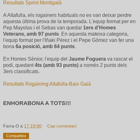
Resultats Sprint Montigalà
A Altafulla, els rogainers habituals no es van deixar perdre
aquesta última prova de la temporada. L'equip format per en
Pep Mayolas i el Sebas van quedar
1ers d'Homes
Veterans, amb 97 punts
. En aquesta mateixa categoria,
l'equip format per l'Iñaki Pérez i el Pepe Gómez van fer una
bona
6a posició, amb 64 punts
.
En Homes Sènior, l'equip del
Jaume Foguera
va rascar el
podi, quedant
4ts (amb 93 punts)
a només 2 punts dels
3ers classificats.
Resultats Rogaining Altafulla-Baix Gaià
ENHORABONA A TOTS!!!
Farra-O
a
17:19:00
Cap comentari:
Comparteix