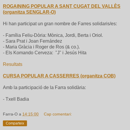
ROGAINING POPULAR A SANT CUGAT DEL VALLÈS
(organitza SENGLAR-O)
Hi han participat un gran nombre de Farres solidaris/es:
- Família Feliu-Dòria: Mònica, Jordi, Berta i Oriol.
- Sara Prat i Joan Fernández
- Maria Gràcia i Roger de Ros (& co.).
- Els Komando Cerveza: "J" i Jesús Hita
Resultats
CURSA POPULAR A CASSERRES (organitza COB)
Amb la participació de la Farra solidària:
- Txell Badia
Farra-O
a
14:15:00
Cap comentari:
Comparteix