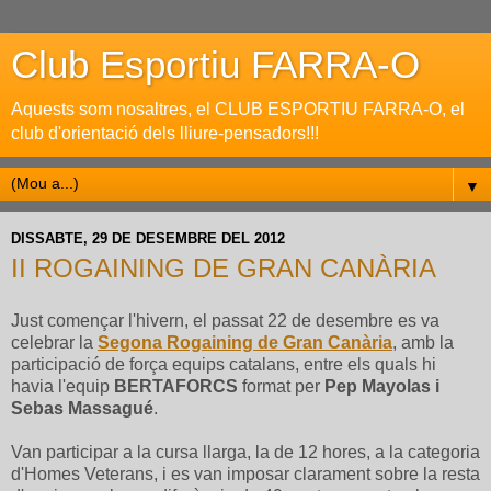
Club Esportiu FARRA-O
Aquests som nosaltres, el CLUB ESPORTIU FARRA-O, el
club d'orientació dels lliure-pensadors!!!
▼
DISSABTE, 29 DE DESEMBRE DEL 2012
II ROGAINING DE GRAN CANÀRIA
Just començar l'hivern, el passat 22 de desembre es va
celebrar la
Segona Rogaining de Gran Canària
, amb la
participació de força equips catalans, entre els quals hi
havia l'equip
BERTAFORCS
format per
Pep Mayolas i
Sebas Massagué
.
Van participar a la cursa llarga, la de 12 hores, a la categoria
d'Homes Veterans, i es van imposar clarament sobre la resta