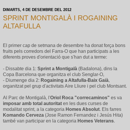
DIMARTS, 4 DE DESEMBRE DEL 2012
SPRINT MONTIGALÀ I ROGAINING
ALTAFULLA
El primer cap de setmana de desembre ha donat força bons
fruits pels corredors del Farra-O que han participats a les
diferents proves d'orientació que s'han dut a terme:
- Dissabte dia 1:
Sprint a Montigalà
(Badalona), dins la
Copa Barcelona que organitza el club Senglar-O,
- Diumenge dia 2:
Rogaining a Altafulla-Baix Gaià
,
organitzat pel grup d'activitats Aire Lliure i pel club Montsant.
Al Parc de Montigalà, l'
Oriol Roca "correcaminos"
es va
imposar amb total autoritat
en les dues curses de
modalitat sprint, a la categoria
Homes Absolut
. Els farres
Komando Cerveza
(Jose Ramon Fernandez i Jesús Hita)
també van participar en la categoria
Homes Veterans
.