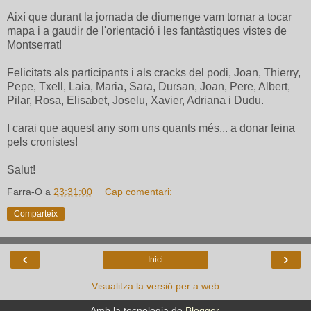
Així que durant la jornada de diumenge vam tornar a tocar
mapa i a gaudir de l'orientació i les fantàstiques vistes de
Montserrat!
Felicitats als participants i als cracks del podi, Joan, Thierry,
Pepe, Txell, Laia, Maria, Sara, Dursan, Joan, Pere, Albert,
Pilar, Rosa, Elisabet, Joselu, Xavier, Adriana i Dudu.
I carai que aquest any som uns quants més... a donar feina
pels cronistes!
Salut!
Farra-O
a
23:31:00
Cap comentari:
Comparteix
‹
›
Inici
Visualitza la versió per a web
Amb la tecnologia de
Blogger
.