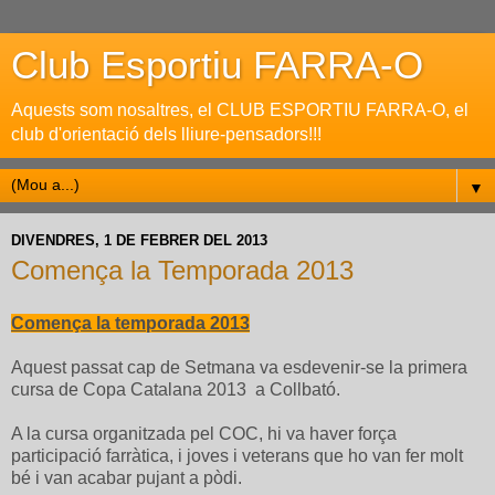
Club Esportiu FARRA-O
Aquests som nosaltres, el CLUB ESPORTIU FARRA-O, el
club d'orientació dels lliure-pensadors!!!
▼
DIVENDRES, 1 DE FEBRER DEL 2013
Comença la Temporada 2013
Comença la temporada 2013
Aquest passat cap de Setmana va esdevenir-se la primera
cursa de Copa Catalana 2013 a Collbató.
A la cursa organitzada pel COC, hi va haver força
participació farràtica, i joves i veterans que ho van fer molt
bé i van acabar pujant a pòdi.