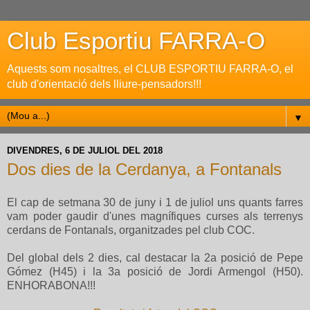
Club Esportiu FARRA-O
Aquests som nosaltres, el CLUB ESPORTIU FARRA-O, el
club d'orientació dels lliure-pensadors!!!
▼
DIVENDRES, 6 DE JULIOL DEL 2018
Dos dies de la Cerdanya, a Fontanals
El cap de setmana 30 de juny i 1 de juliol uns quants farres
vam poder gaudir d'unes magnífiques curses als terrenys
cerdans de Fontanals, organitzades pel club COC.
Del global dels 2 dies, cal destacar la 2a posició de Pepe
Gómez (H45) i la 3a posició de Jordi Armengol (H50).
ENHORABONA!!!