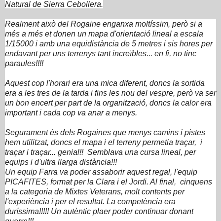
Natural de Sierra Cebollera.
Realment això del Rogaine enganxa moltíssim, però si a
més a més et donen un mapa d'orientació lineal a escala
1/15000 i amb una equidistància de 5 metres i sis hores per
endavant per uns terrenys tant increïbles... en fi, no tinc
paraules!!!!
Aquest cop l'horari era una mica diferent, doncs la sortida
era a les tres de la tarda i fins les nou del vespre, però va ser
un bon encert per part de la organització, doncs la calor era
important i cada cop va anar a menys.
Segurament és dels Rogaines que menys camins i pistes
hem utilitzat, doncs el mapa i el terreny permetia traçar, i
traçar i traçar... genial!!
Semblava una cursa lineal, per
equips i d'ultra llarga distància!!!
Un equip Farra va poder assaborir aquest regal, l'equip
PICAFITES, format per la Clara i el Jordi. Al final, cinquens
a la categoria de Mixtes Veterans, molt contents per
l'experiència i per el resultat. La competència era
duríssima!!!!!
Un autèntic plaer poder continuar donant