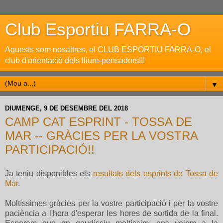
Club Esportiu FARRA-O
Aquests som nosaltres, el CLUB ESPORTIU FARRA-O, el
club d'orientació dels lliure-pensadors!!!
▼
DIUMENGE, 9 DE DESEMBRE DEL 2018
CAMP CAT ESPRINT - TOSSA DE
MAR -- GRÀCIES PER LA VOSTRA
PARTICIPACIÓ!!
Ja teniu disponibles els
resultats dels esprints de Tossa de
Mar
.
Moltíssimes gràcies per la vostre participació i per la vostre
paciència a l'hora d'esperar les hores de sortida de la final.