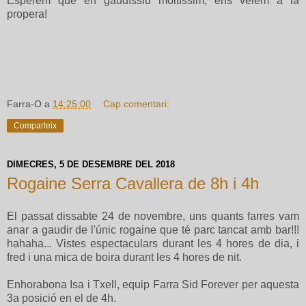
Esperem que en gaudíssiu moltíssim, ens veiem a la
propera!
Farra-O
a
14:25:00
Cap comentari:
Comparteix
DIMECRES, 5 DE DESEMBRE DEL 2018
Rogaine Serra Cavallera de 8h i 4h
El passat dissabte 24 de novembre, uns quants farres vam
anar a gaudir de l'únic rogaine que té parc tancat amb bar!!!
hahaha... Vistes espectaculars durant les 4 hores de dia, i
fred i una mica de boira durant les 4 hores de nit.
Enhorabona Isa i Txell, equip Farra Sid Forever per aquesta
3a posició en el de 4h.