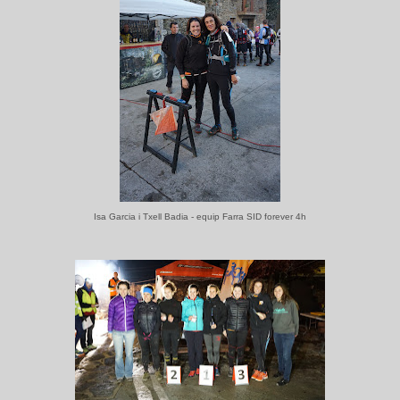
Isa Garcia i Txell Badia - equip Farra SID forever 4h