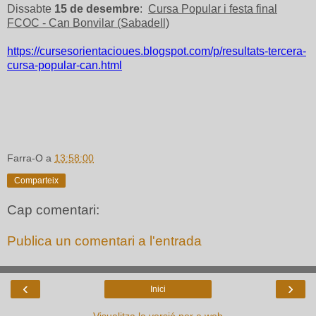
Dissabte
15 de desembre
:
Cursa Popular i festa final
FCOC - Can Bonvilar (Sabadell)
https://cursesorientacioues.blogspot.com/p/resultats-tercera-
cursa-popular-can.html
Farra-O
a
13:58:00
Comparteix
Cap comentari:
Publica un comentari a l'entrada
‹
›
Inici