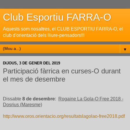
Club Esportiu FARRA-O
Aquests som nosaltres, el CLUB ESPORTIU FARRA-O, el
club d'orientació dels lliure-pensadors!!!
▼
DIJOUS, 3 DE GENER DEL 2019
Participació fàrrica en curses-O durant
el mes de desembre
Dissabte
8 de desembre
:
Rogaine La Gola-O Free 2018 -
Dosrius (Maresme)
http://www.oros.orientacio.org/resultatslagolao-free2018.pdf